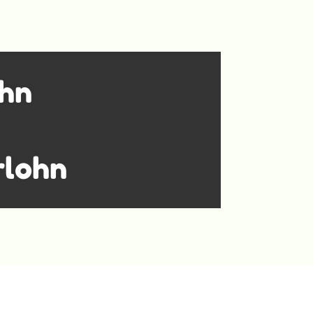
ohn
rlohn