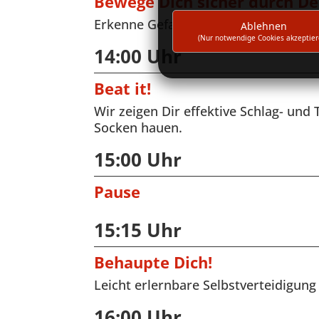
Bewege Dich sicher durch De
Erkenne Gefahren statt sie zu fürcht
Ablehnen
(Nur notwendige Cookies akzeptier
14:00 Uhr
Beat it!
Wir zeigen Dir effektive Schlag- un
Socken hauen.
15:00 Uhr
Pause
15:15 Uhr
Behaupte Dich!
Leicht erlernbare Selbstverteidigung
16:00 Uhr