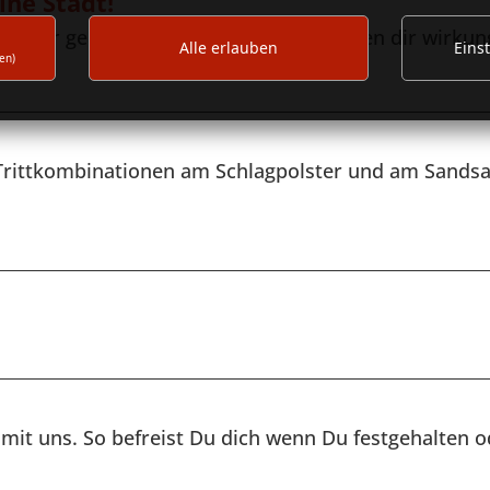
ine Stadt!
en. Wir geben Verhaltenstipps und stellen dir wirkun
Alle erlauben
Eins
en)
d Trittkombinationen am Schlagpolster und am Sandsa
 mit uns. So befreist Du dich wenn Du festgehalten o