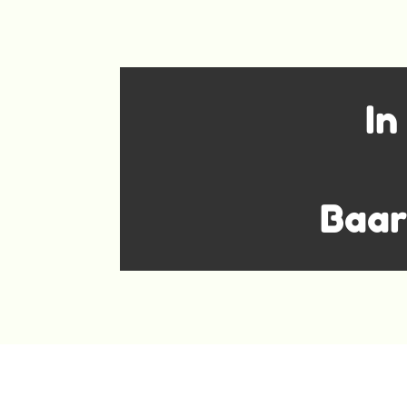
In
Baar