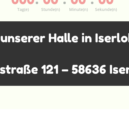
Tag(e)
Stunde(n)
Minute(n)
Sekunde(n)
 unserer Halle in Iserl
straße 121 – 58636 Ise